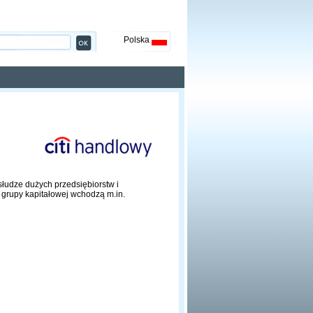
Polska
słudze dużych przedsiębiorstw i
 grupy kapitałowej wchodzą m.in.