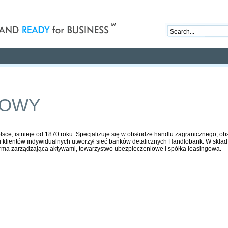
nd ready for business
Publications
Auctions
Contact
LOWY
ce, istnieje od 1870 roku. Specjalizuje się w obsłudze handlu zagranicznego, ob
i klientów indywidualnych utworzył sieć banków detalicznych Handlobank. W skład
irma zarządzająca aktywami, towarzystwo ubezpieczeniowe i spółka leasingowa.