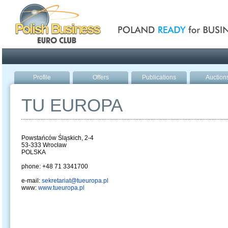
Poland ready for busines
Profile
Offers
Publications
Auction
TU EUROPA
Powstańców Śląskich, 2-4
53-333 Wrocław
POLSKA
phone: +48 71 3341700
e-mail:
sekretariat@tueuropa.pl
www:
www.tueuropa.pl