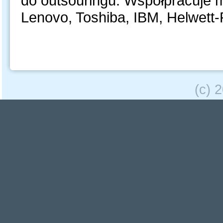
do outsouringu. Współpracuje m.
Lenovo, Toshiba, IBM, Helwett-
(c) 