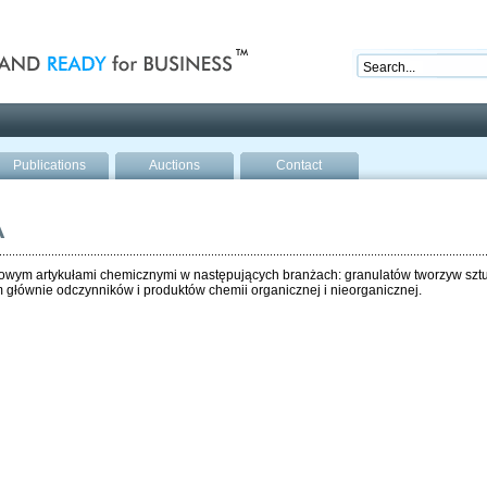
nd ready for business
Publications
Auctions
Contact
A
owym artykułami chemicznymi w następujących branżach: granulatów tworzyw sztu
 głównie odczynników i produktów chemii organicznej i nieorganicznej.