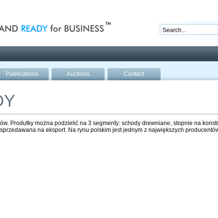
nd ready for business
Publications
Auctions
Contact
DY
. Produtky można podzielić na 3 segmenty: schody drewniane, stopnie na konstru
 sprzedawana na eksport. Na rynu polskim jest jednym z największych producentów z