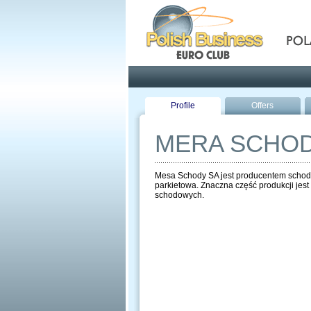
Pola
Profile
Offers
MERA SCHO
Mesa Schody SA jest producentem schodów
parkietowa. Znaczna część produkcji jest
schodowych.