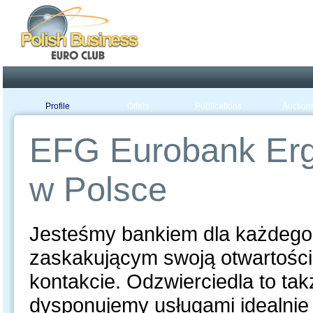
Poland ready for busines
Profile
Offers
Publications
Auction
EFG Eurobank Erg
w Polsce
Jesteśmy bankiem dla każdego 
zaskakującym swoją otwartości
kontakcie. Odzwierciedla to tak
dysponujemy usługami idealni