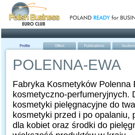
Poland ready for busines
Profile
Offers
Publications
Auction
POLENNA-EWA
Fabryka Kosmetyków Polenna 
kosmetyczno-perfumeryjnych. D
kosmetyki pielęgnacyjne do twar
kosmetyki przed i po opalaniu,
dla kobiet oraz środki do pielę