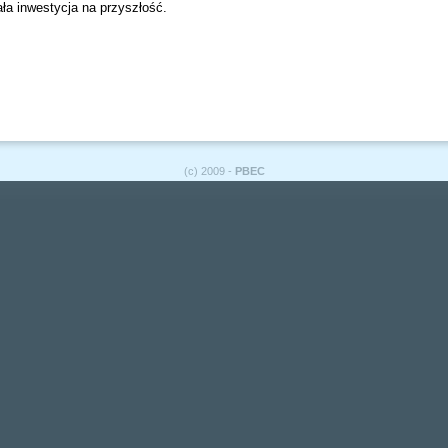
ła inwestycja na przyszłość.
(c) 2009 -
PBEC