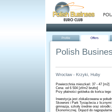
Pola
Profile
Offers
Polish Busines
Wrocław - Krzyki, Huby
Powierzchnia mieszkań: 37 - 47 [m2]
Cena: od 6 504 [zł/m2 brutto]
Przy płatności gotówka do końca tego 
Inwestycja jest zlokalizowana w połud
Skowroni i Park Tysiąclecia z licznym
gimnazja, szkoły średnie oraz ośrodk
Ekonomicznej. Dojazd do najpopularniej