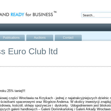
nd ready for business
Publications
Auctions
Contact
s Euro Club ltd
roku 25% taniej!!!
niowej części Wrocławia na Krzykach - jednej z najatrakcyjniejszych dzielni
i ścieżkami spacerowymi oraz Wzgórze Andersa. W okolicy inwestycji znajdu
i zdrowia, kościół, sklepy spożywcze i dyskonty. Udogodnieniem jest blisko
szych galerii handlowych – Galerii Dominikańskiej i Galerii Arkady Wrocławs